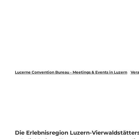
Lucerne Convention Bureau - Meetings & Events in Luzern
Vera
Die Erlebnisregion Luzern-Vierwaldstätte