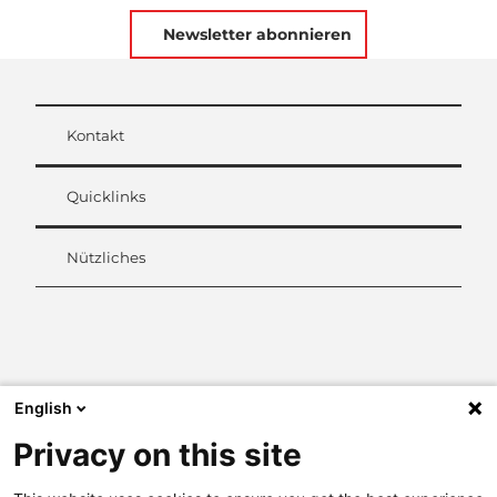
Newsletter abonnieren
Kontakt
Quicklinks
Nützliches
L
i
n
k
English
e
d
Privacy on this site
I
n