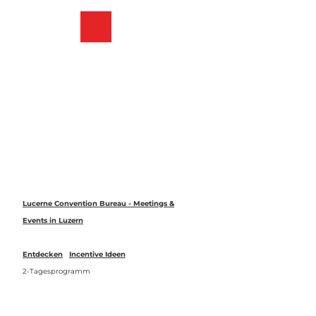
Z
u
Merkzettel
Suche
Menü
m
I
n
h
a
l
t
Lucerne Convention Bureau - Meetings &
Events in Luzern
Entdecken
Incentive Ideen
2-Tagesprogramm