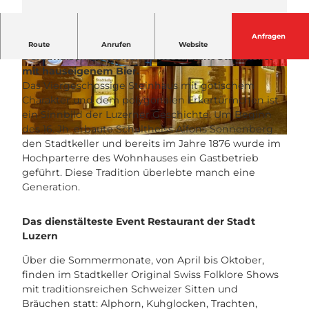
Anfragen
Im Herzen der Luzerner Altstadt steht das unter
Route
Anrufen
Website
Denkmalschutz stehende Restaurant Stadtkeller
mit hauseigenem Bier.
© Stadtkeller Luzern |
CC-BY-NC-ND
© Luzern Tourismus, Heinz Dahinden |
CC-BY-NC-ND
Das Viergeschossige Steinhaus mit gotischem
Charakter und dem polygonalen Erkertürmchen ist
ein Sinnbild der Luzerner Geschichte. Um Beginn
des 16. Jh. erbaute Schultheiss Alfons Sonnenberg
© Stadtkeller Luzern |
CC-BY-NC-ND
den Stadtkeller und bereits im Jahre 1876 wurde im
Hochparterre des Wohnhauses ein Gastbetrieb
geführt. Diese Tradition überlebte manch eine
Generation.
Das dienstälteste Event Restaurant der Stadt
Luzern
Über die Sommermonate, von April bis Oktober,
finden im Stadtkeller Original Swiss Folklore Shows
mit traditionsreichen Schweizer Sitten und
Bräuchen statt: Alphorn, Kuhglocken, Trachten,