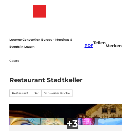
Z
u
Merkzettel
Suche
Menü
m
I
n
h
a
Lucerne Convention Bureau - Meetings &
Teilen
l
PDF
Merken
Events in Luzern
t
Gastro
Restaurant Stadtkeller
Restaurant
Bar
Schweizer Küche