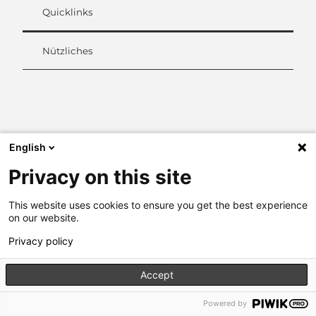
Quicklinks
Nützliches
L
i
n
k
English
e
d
Privacy on this site
I
n
This website uses cookies to ensure you get the best experience
on our website.
Privacy policy
Accept
Powered by