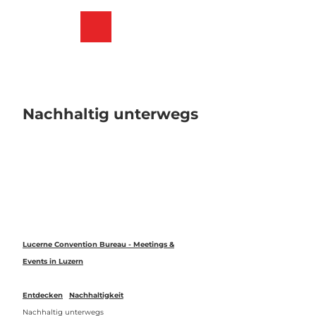
Z
u
Merkzettel
Suche
Menü
m
I
n
h
a
l
Nachhaltig unterwegs
t
Lucerne Convention Bureau - Meetings &
Events in Luzern
Entdecken
Nachhaltigkeit
Nachhaltig unterwegs