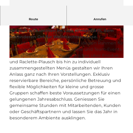
Winterliche Atmosphäre, gesellige Fondue- oder
Route
Anrufen
Raclette-Abende und ein einzigartiger Seeblick –
Herzlich willkommen im Lido Winterdörfli, dem
© Lido Beach House |
CC-BY-NC-ND
© Lido Beach House |
CC-BY-NC-ND
besonderen Ort für Weihnachtsanlässe.
Das Lido Winterdörfli bietet den idealen Rahmen für
Weihnachtsfeiern, Kundenanlässe und Team-Events.
Vom stimmungsvollen Apéro am See über Fondue-
© Lido Beach House |
CC-BY-NC-ND
und Raclette-Plausch bis hin zu individuell
zusammengestellten Menüs gestalten wir Ihren
Anlass ganz nach Ihren Vorstellungen. Exklusiv
reservierbare Bereiche, persönliche Betreuung und
flexible Möglichkeiten für kleine und grosse
Gruppen schaffen beste Voraussetzungen für einen
gelungenen Jahresabschluss. Geniessen Sie
gemeinsame Stunden mit Mitarbeitenden, Kunden
oder Geschäftspartnern und lassen Sie das Jahr in
besonderem Ambiente ausklingen.