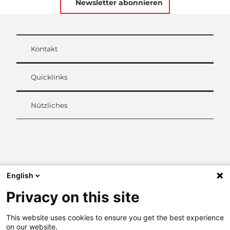
Newsletter abonnieren
Kontakt
Quicklinks
Nützliches
L
i
n
k
English
e
d
Privacy on this site
I
n
This website uses cookies to ensure you get the best experience
on our website.