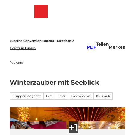
Z
u
Merkzettel
Suche
Menü
m
I
n
h
a
Lucerne Convention Bureau - Meetings &
Teilen
l
PDF
Merken
Events in Luzern
t
Package
Winterzauber mit Seeblick
Gruppen-Angebot
Fest
Feier
Gastronomie
Kulinarik