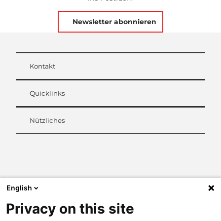
Newsletter abonnieren
Kontakt
Quicklinks
Nützliches
L
i
n
k
English
e
d
Privacy on this site
I