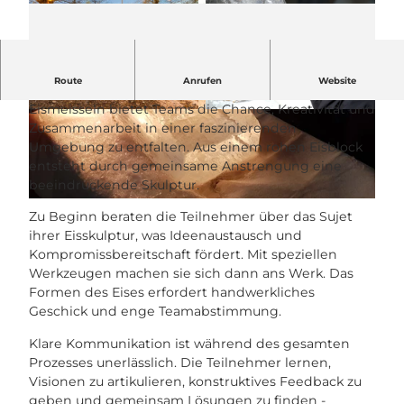
Eismeisseln: Formen Sie Teamgeist aus Frost!
Route
Anrufen
Website
Eismeisseln bietet Teams die Chance, Kreativität und
© eventerlebnis GmbH |
CC-BY-NC-ND
© KaeC'sImages - stock.adobe.com |
CC-BY-NC-ND
Zusammenarbeit in einer faszinierenden
Umgebung zu entfalten. Aus einem rohen Eisblock
entsteht durch gemeinsame Anstrengung eine
beeindruckende Skulptur.
© eventerlebnis GmbH |
CC-BY-NC-ND
Zu Beginn beraten die Teilnehmer über das Sujet
ihrer Eisskulptur, was Ideenaustausch und
Kompromissbereitschaft fördert. Mit speziellen
Werkzeugen machen sie sich dann ans Werk. Das
Formen des Eises erfordert handwerkliches
Geschick und enge Teamabstimmung.
Klare Kommunikation ist während des gesamten
Prozesses unerlässlich. Die Teilnehmer lernen,
Visionen zu artikulieren, konstruktives Feedback zu
geben und gemeinsam Lösungen zu finden -