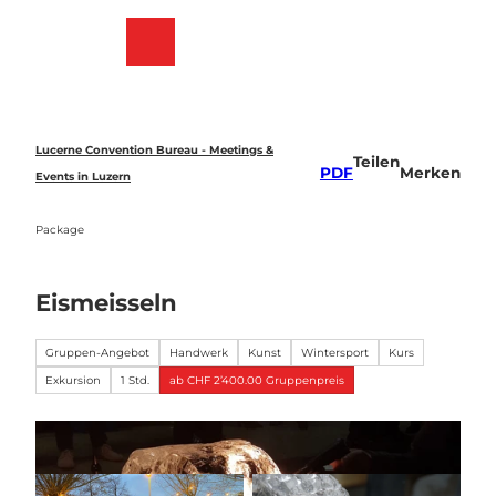
Z
u
Merkzettel
Suche
Menü
m
I
n
h
a
Lucerne Convention Bureau - Meetings &
Teilen
l
PDF
Merken
Events in Luzern
t
Package
Eismeisseln
Gruppen-Angebot
Handwerk
Kunst
Wintersport
Kurs
Exkursion
1 Std.
ab CHF 2’400.00 Gruppenpreis