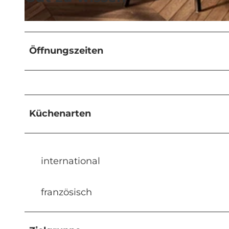
© Tina Sturzenegger Fotografie |
CC-BY-NC-ND
Öffnungszeiten
Küchenarten
international
französisch