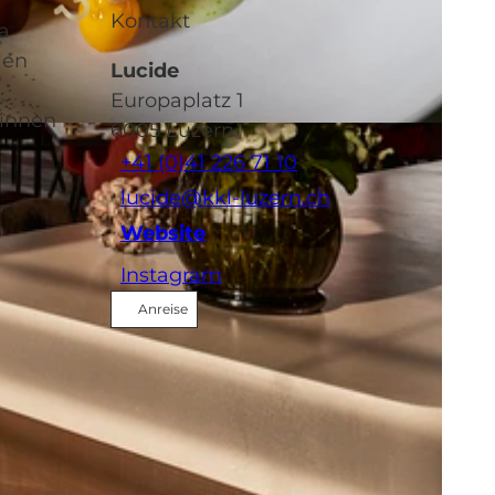
Kontakt
a
len
Lucide
Europaplatz 1
:innen
6005
Luzern
+41 (0)41 226 71 10
lucide@kkl-luzern.ch
Website
Instagram
Anreise