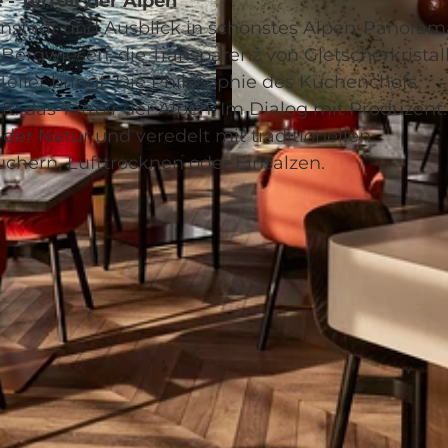
- Terroir der Alpen
enstadt und Ausblick in schönstes Alpen-Panoram
Bergwiesen, die Transparenz von Gletscherkristal
eller bringt. Die Philosophie des Küchenchefs
t: das Terroir der Alpen. Im Dialog mit Produzent
© MADS JARLFELDT
er Natur und veredelt mit traditionellen
hern, Lufttrocknen oder Einsalzen.