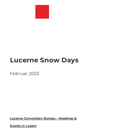
Z
u
Merkzettel
Suche
Menü
m
I
n
h
a
l
t
Lucerne Snow Days
Februar 2023
Lucerne Convention Bureau - Meetings &
Events in Luzern