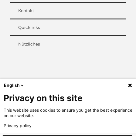
Kontakt
Quicklinks
Nützliches
L
i
n
k
English
e
d
Privacy on this site
I
n
This website uses cookies to ensure you get the best experience
on our website.
Privacy policy