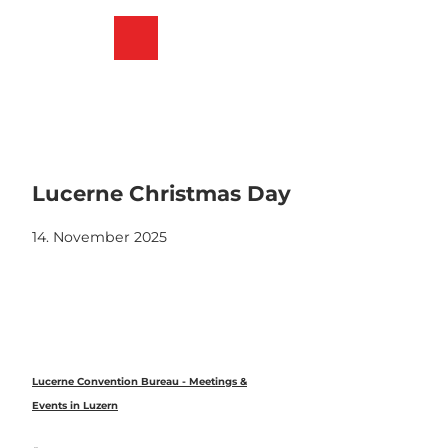
Z
u
Merkzettel
Suche
Menü
m
I
n
h
a
l
t
Lucerne Christmas Day
14. November 2025
Lucerne Convention Bureau - Meetings &
Events in Luzern