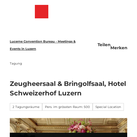
Z
u
Merkzettel
Suche
Menü
m
I
n
h
a
Lucerne Convention Bureau - Meetings &
Teilen
l
Merken
Events in Luzern
t
Tagung
Zeugheersaal & Bringolfsaal, Hotel
Schweizerhof Luzern
2 Tagungsräume
Pers. im grössten Raum: 500
Special Location