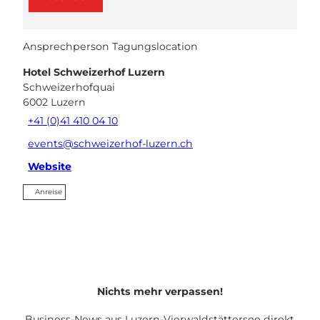
Ansprechperson Tagungslocation
Hotel Schweizerhof Luzern
Schweizerhofquai
6002
Luzern
+41 (0)41 410 04 10
events@schweizerhof-luzern.ch
Website
Anreise
Nichts mehr verpassen!
Business-News aus Luzern-Vierwaldstättersee direkt