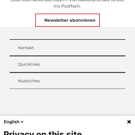
ins Postfach.
Newsletter abonnieren
Kontakt
Quicklinks
Nützliches
L
i
n
k
English
e
d
Privacy on this site