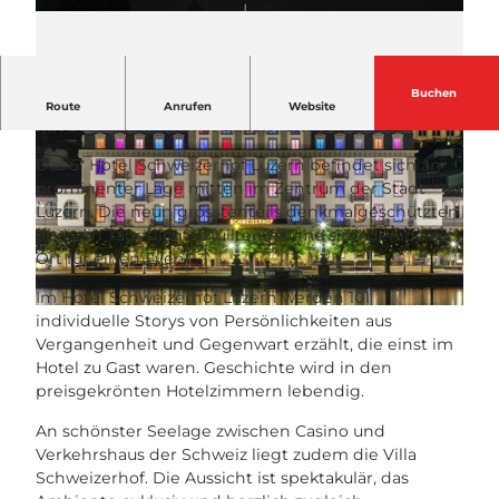
Buchen
Geschichte, Nachhaltigkeit und exklusive Events
Route
Anrufen
Website
mit Seeblick mitten in Luzern erleben!
Das 5* Hotel Schweizerhof Luzern befindet sich an
prominenter Lage mitten im Zentrum der Stadt
Luzern. Die neun grösstenteils denkmalgeschützten
und von Tageslicht erfüllten Räume sind der ideale
Ort für einen Event.
© Hotel Schweizerhof Luzern |
CC-BY-NC-ND
Im Hotel Schweizerhof Luzern werden 101
© Hotel Schweizerhof Luzern |
CC-BY-NC-ND
individuelle Storys von Persönlichkeiten aus
Vergangenheit und Gegenwart erzählt, die einst im
Hotel zu Gast waren. Geschichte wird in den
preisgekrönten Hotelzimmern lebendig.
An schönster Seelage zwischen Casino und
Verkehrshaus der Schweiz liegt zudem die Villa
Schweizerhof. Die Aussicht ist spektakulär, das