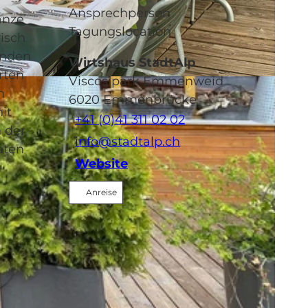
Ansprechperson
anze
Tagungslocation
isch
inden
Wirtshaus StadtAlp
rten
Viscosipark Emmenweid
n
6020
Emmenbrücke
it
+41 (0)41 311 02 02
 der
info@stadtalp.ch
aten
Website
Anreise