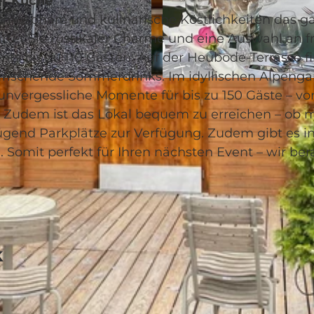
er Küche
tmosphäre und kulinarische Köstlichkeiten das g
rtet Sie rustikaler Charme und eine Auswahl an fr
ents bis zu 110 Gästen. Auf der Heubode-Terrasse f
erfrischende Sommerdrinks. Im idyllischen Alpenga
© StadtAlp |
CC-BY-NC-ND
nvergessliche Momente für bis zu 150 Gäste – vo
 Zudem ist das Lokal bequem zu erreichen – ob m
gend Parkplätze zur Verfügung. Zudem gibt es in
Somit perfekt für Ihren nächsten Event – wir ber
k