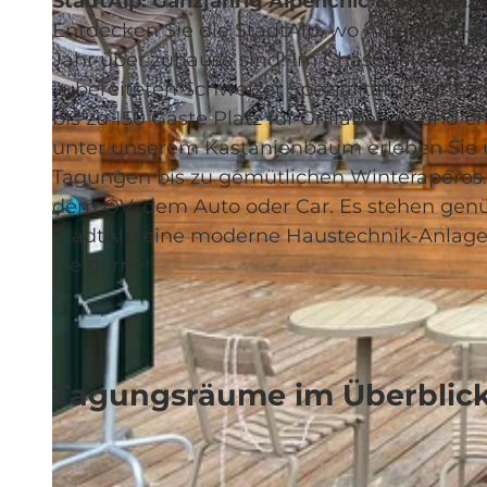
StadtAlp: Ganzjährig Alpenchic & Schweiz
Entdecken Sie die StadtAlp, wo Alpenchic-A
Jahr über zuhause sind! Im ChäsChalet erwa
zubereiteten Schweizer Spezialitäten für Ev
bis zu 150 Gäste Platz für Grillabende und 
© StadtAlp |
CC-BY-NC-ND
unter unserem Kastanienbaum erleben Sie u
Tagungen bis zu gemütlichen Winterapéros.
dem ÖV, dem Auto oder Car. Es stehen genü
StadtAlp eine moderne Haustechnik-Anlage. 
Sie gerne!
Tagungsräume im Überblic