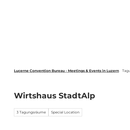
Z
wsletter
Luzern Tourismus
LinkedIn
u
m
Entdecken
Veranstaltung plane
I
n
h
a
l
t
Lucerne Convention Bureau - Meetings & Events in Luzern
Tag
Wirtshaus StadtAlp
3 Tagungsräume
Special Location