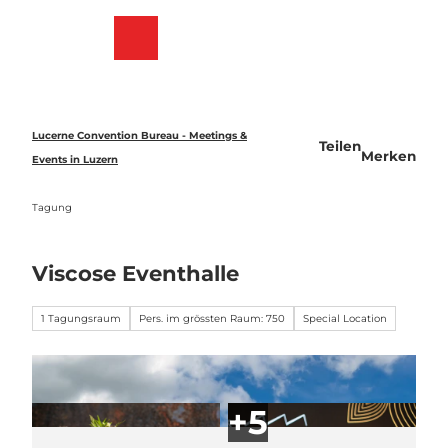
Z
u
Merkzettel
Suche
Menü
m
I
n
h
a
Lucerne Convention Bureau - Meetings &
Teilen
l
Merken
Events in Luzern
t
Tagung
Viscose Eventhalle
1 Tagungsraum
Pers. im grössten Raum: 750
Special Location