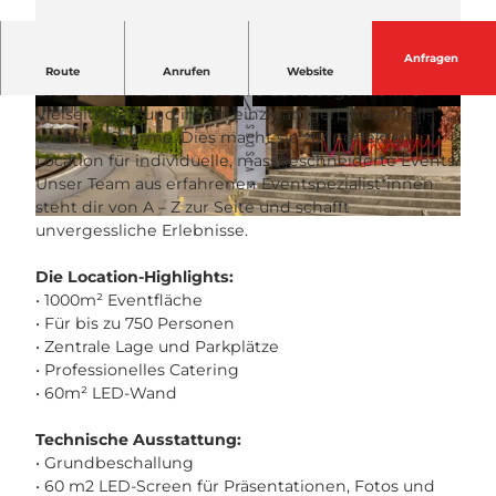
Anfragen
Von Firmenevents bis Hochzeiten: Die Viscose
Route
Anrufen
Website
Eventhalle in Emmenbrücke überzeugt mit ihrer
Vielseitigkeit und ihrem einzigartigen industriell-
© NATALIA KANDULA |
CC-BY-NC-ND
© Natalia Kandula |
CC-BY-NC-ND
urbanen Charme. Dies macht sie zur perfekten
Location für individuelle, massgeschneiderte Events.
Unser Team aus erfahrenen Eventspezialist*innen
steht dir von A – Z zur Seite und schafft
© arnet fotografik, Christoph Arnet |
CC-BY-NC-ND
unvergessliche Erlebnisse.
Die Location-Highlights:
• 1000m² Eventfläche
• Für bis zu 750 Personen
• Zentrale Lage und Parkplätze
• Professionelles Catering
• 60m² LED-Wand
Technische Ausstattung:
• Grundbeschallung
• 60 m2 LED-Screen für Präsentationen, Fotos und