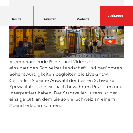
Anfragen
Von April bis Oktober haben wir 7 Tage die Woche
Route
Anrufen
Website
geöffnet und bieten täglich eine Folklore-
Abendshow an. Die Musik beginnt um 19:30 Uhr, die
© Stadtkeller Luzern |
CC-BY-NC-ND
© Stadtkeller Luzern |
CC-BY-NC-ND
Show um 20:00 Uhr. Auf Anfrage bieten wir auch
eine Mittagsshow an.
Wehende Fahnen, Alphornklänge und Jodeln: All
das bietet unsere Band in authentischen Trachten.
© Heinz Steimann,Fotograf,CH-Luzern |
CC-BY-NC-ND
Atemberaubende Bilder und Videos der
einzigartigen Schweizer Landschaft und berühmten
Sehenswürdigkeiten begleiten die Live-Show.
Genießen Sie eine Auswahl der besten Schweizer
Spezialitäten, die wir nach bewährten Rezepten neu
interpretiert haben. Der Stadtkeller Luzern ist der
einzige Ort, an dem Sie so viel Schweiz an einem
Abend erleben können.