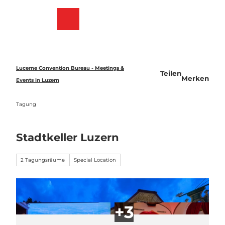
Z
u
Merkzettel
Suche
Menü
m
I
n
h
a
Lucerne Convention Bureau - Meetings &
Teilen
l
Merken
Events in Luzern
t
Tagung
Stadtkeller Luzern
2 Tagungsräume
Special Location