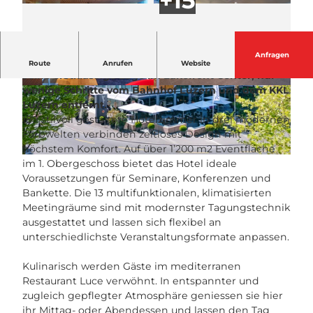
Anfragen
Das Radisson Blu Hotel, Lucerne überzeugt durch
Route
Anrufen
Website
seine erstklassige Lage im Lakefront Center, nur
wenige Schritte vom Bahnhof Luzern und dem KKL
©
info@wimanphotography.com
|
© Radisson Blu Hotel, Lucerne |
CC-BY-NC-ND
CC-BY-NC-ND
Luzern entfernt.
189 stilvoll gestaltete Hotelzimmer in drei modernen
Farbwelten verbinden zeitloses Design mit
höchstem Komfort. Auf über 1’200 m2 Eventfläche
© Radisson Blu Hotel, Lucerne |
CC-BY-NC-ND
im 1. Obergeschoss bietet das Hotel ideale
Voraussetzungen für Seminare, Konferenzen und
Bankette. Die 13 multifunktionalen, klimatisierten
Meetingräume sind mit modernster Tagungstechnik
ausgestattet und lassen sich flexibel an
unterschiedlichste Veranstaltungsformate anpassen.
Kulinarisch werden Gäste im mediterranen
Restaurant Luce verwöhnt. In entspannter und
zugleich gepflegter Atmosphäre geniessen sie hier
ihr Mittag- oder Abendessen und lassen den Tag