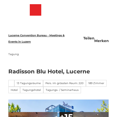
Z
u
Merkzettel
Suche
Menü
m
I
n
h
a
Lucerne Convention Bureau - Meetings &
Teilen
l
Merken
Events in Luzern
t
Tagung
Radisson Blu Hotel, Lucerne
13 Tagungsräume
Pers. im grössten Raum: 220
189 Zimmer
Hotel
Tagungshotel
Tagungs- / Seminarhaus