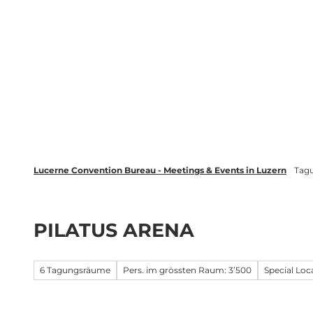
Z
wsletter
Luzern Tourismus
LinkedIn
u
m
Entdecken
Veranstaltung plane
I
n
h
a
l
t
Lucerne Convention Bureau - Meetings & Events in Luzern
Tag
PILATUS ARENA
6 Tagungsräume
Pers. im grössten Raum: 3’500
Special Loc