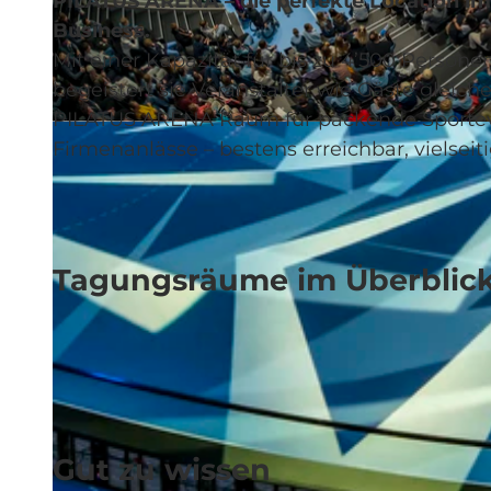
PILATUS ARENA – die perfekte Location im 
Business.
Mit einer Kapazität für bis zu 4’500 Perso
begeistert sie Veranstalter wie Gäste gleich
PILATUS ARENA Raum für packende Sporteven
© arnet fotografik, Christoph Arnet, arnet fotografik Christoph Arnet |
CC-BY-NC-ND
Firmenanlässe – bestens erreichbar, vielseit
Tagungsräume im Überblic
Gut zu wissen