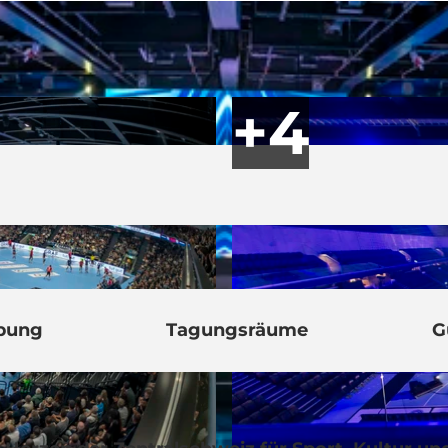
bung
Tagungsräume
G