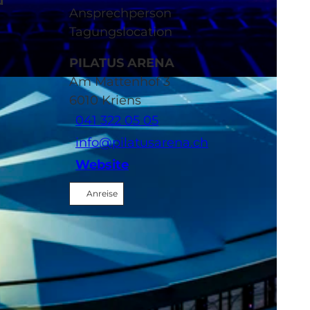
d
Ansprechperson
Tagungslocation
PILATUS ARENA
Am Mattenhof 3
hristoph Arnet |
CC-BY-NC-ND
6010
Kriens
041 322 05 05
info@pilatusarena.ch
Website
Anreise