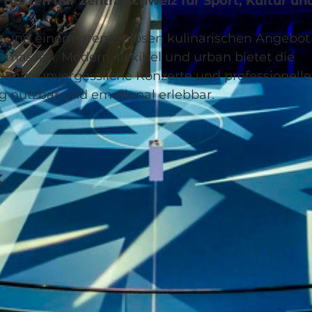
Herzen der Zentralschweiz für Sport, Kultur un
nen und einem grenzenlosen kulinarischen Angebot
ermassen. Modern, flexibel und urban bietet die
ts, unvergessliche Konzerte und professionelle
© arnet fotografik, Christoph Arnet, arnet fotografik C
ig nutzbar und emotional erlebbar.
k