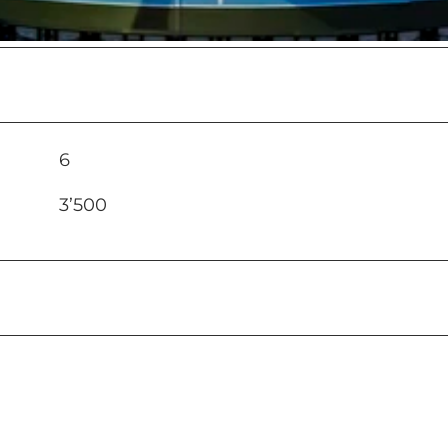
6
3’500