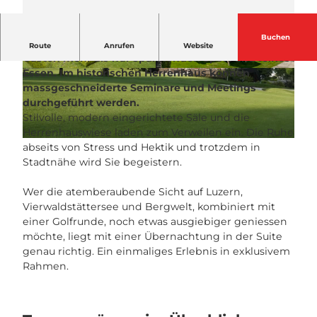
Buchen
Der Lucerne Golf Club bietet Mitgliedern und
Route
Anrufen
Website
Gästen mehr als nur spannenden Sport und feines
Essen. Im historischen Herrenhaus können
© Golf Club Lucerne |
CC-BY-NC-ND
© arnet fotografik, Christoph Arnet, arnet foto
grafik Christoph Arnet |
CC-BY-NC-ND
massgeschneiderte Seminare und Meetings
durchgeführt werden.
Stilvolle, modern eingerichtete Säle und die
Herrenhauswiese laden zum Verweilen ein. Die Ruhe
© NIQUE NAGER, NIQUE
NAGERNIQUE@KLICKT.CH0041796068700
|
CC-BY-NC-ND
abseits von Stress und Hektik und trotzdem in
Stadtnähe wird Sie begeistern.
Wer die atemberaubende Sicht auf Luzern,
Vierwaldstättersee und Bergwelt, kombiniert mit
einer Golfrunde, noch etwas ausgiebiger geniessen
möchte, liegt mit einer Übernachtung in der Suite
genau richtig. Ein einmaliges Erlebnis in exklusivem
Rahmen.