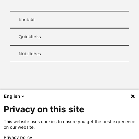
Kontakt
Quicklinks
Nützliches
L
i
n
k
English
e
d
Privacy on this site
I
n
This website uses cookies to ensure you get the best experience
on our website.
Privacy policy