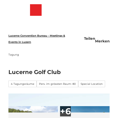
Z
u
Merkzettel
Suche
Menü
m
I
n
h
a
Lucerne Convention Bureau - Meetings &
Teilen
l
Merken
Events in Luzern
t
Tagung
Lucerne Golf Club
4 Tagungsräume
Pers. im grössten Raum: 80
Special Location