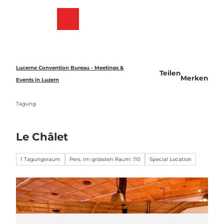
Z
u
Merkzettel
Suche
Menü
m
I
n
h
a
Lucerne Convention Bureau - Meetings &
Teilen
l
Merken
Events in Luzern
t
Tagung
Le Châlet
1 Tagungsraum
Pers. im grössten Raum: 110
Special Location