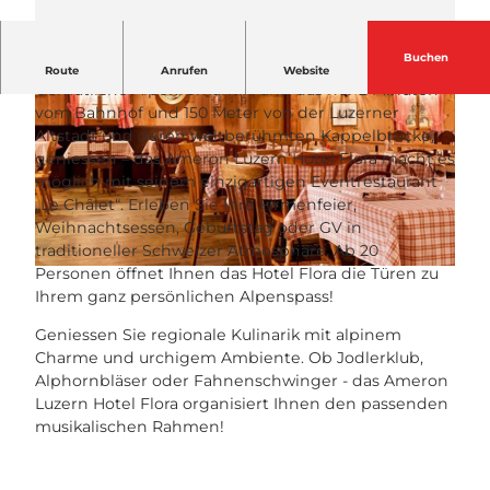
Buchen
Hüttenzauber im Herzen von Luzern
Route
Anrufen
Website
Gemütliche Alpenromantik, und das nur 2 Minuten
vom Bahnhof und 150 Meter von der Luzerner
Altstadt und deren weltberühmten Kappelbrücke,
geniessen – das Ameron Luzern Hotel Flora macht es
möglich mit seinem einzigartigen Eventrestaurant
„Le Châlet“. Erleben Sie Ihre Firmenfeier,
© Ameron Luzern Hotel Flora |
CC-BY-NC-ND
Weihnachtsessen, Geburtstag oder GV in
traditioneller Schweizer Atmosphäre. Ab 20
Personen öffnet Ihnen das Hotel Flora die Türen zu
© Ameron Luzern Hotel Flora
Ihrem ganz persönlichen Alpenspass!
Geniessen Sie regionale Kulinarik mit alpinem
Charme und urchigem Ambiente. Ob Jodlerklub,
Alphornbläser oder Fahnenschwinger - das Ameron
Luzern Hotel Flora organisiert Ihnen den passenden
musikalischen Rahmen!