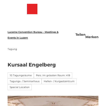
Z
u
Merkzettel
Suche
Menü
m
I
n
h
a
Lucerne Convention Bureau - Meetings &
Teilen
l
Merken
Events in Luzern
t
Tagung
Kursaal Engelberg
10 Tagungsräume
Pers. im grössten Raum: 418
Tagungs- / Seminarhaus
Hallen- / Kurgastzentrum
Special Location