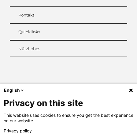
Kontakt
Quicklinks
Nützliches
L
i
n
k
English
e
d
Privacy on this site
I
n
This website uses cookies to ensure you get the best experience
on our website.
Privacy policy