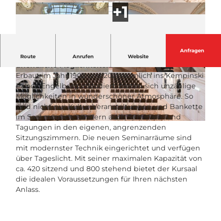
Anfragen
Der Kursaal Engelberg verfügt über beinahe
Route
Anrufen
Website
unendliche Möglichkeiten.
Erbaut im Jahr 1902 und 2021 räumlich ins Kempinski
© Kursaal Engelberg |
CC-BY-NC-ND
© Kursaal Engelberg |
CC-BY-NC-ND
Palace Engelberg inkludiert, bieten sich unzählige
Möglichkeiten in wunderschöner Atmosphäre. So
sind nicht nur Kultur-Veranstaltungen und Bankette
im Saal möglich, sondern auch Seminare- und
© Kursaal Engelberg |
CC-BY-NC-ND
Tagungen in den eigenen, angrenzenden
Sitzungszimmern. Die neuen Seminarräume sind
mit modernster Technik eingerichtet und verfügen
über Tageslicht. Mit seiner maximalen Kapazität von
ca. 420 sitzend und 800 stehend bietet der Kursaal
die idealen Voraussetzungen für Ihren nächsten
Anlass.