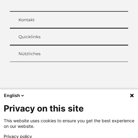
Kontakt
Quicklinks
Nützliches
L
i
n
k
English
e
d
Privacy on this site
I
n
This website uses cookies to ensure you get the best experience
on our website.
Privacy policy