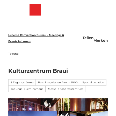
Z
u
Merkzettel
Suche
Menü
m
I
n
h
a
Lucerne Convention Bureau - Meetings &
Teilen
l
Merken
Events in Luzern
t
Tagung
Kulturzentrum Braui
5 Tagungsräume
Pers. im grössten Raum: 1’400
Special Location
Tagungs- / Seminarhaus
Messe- / Kongresszentrum