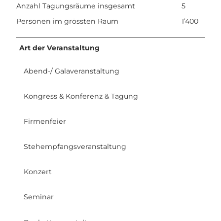
Anzahl Tagungsräume insgesamt
5
4
b
Personen im grössten Raum
1’400
9
3
.
Art der Veranstaltung
j
p
Abend-/ Galaveranstaltung
g
Kongress & Konferenz & Tagung
Firmenfeier
Stehempfangsveranstaltung
Konzert
Seminar