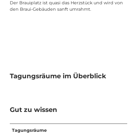
Der Brauiplatz ist quasi das Herzstück und wird von
m
_
den Braui-Gebäuden sanft umrahmt.
_
e
B
9
r
c
a
b
u
0
i
7
_
9
A
f
u
4
s
8
Tagungsräume im Überblick
s
.
e
j
n
p
_
g
f
Gut zu wissen
a
b
f
2
Tagungsräume
f