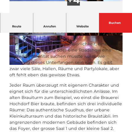
Buchen
Das Kulturzentrum Braui im Luzerner Seetal bietet
Route
Anrufen
Website
mehr als eine Handvoll aussergewöhnliche Räume
an.
c
c
Wer bereits einmal für eine Feierlichkeit, eine
s
s
Generalversammlung oder eine Roadshow eine
m
m
passende Lokalität suchen musste weiss, wie
_
_
schwierig dieses Unterfangen sein kann. Es gibt
K
B
© Braui Hochdorf |
CC-BY-NC-ND
zwar viele Säle, Hallen, Räume und Partylokale, aber
u
r
oft fehlt eben das gewisse Etwas.
l
a
t
u
Jeder Raum überzeugt mit eigenem Charakter und
u
i
eignet sich für die unterschiedlichsten Anlässe. Im
r
_
alten Brauiturm zum Beispiel, wo einst die Brauerei
z
i
Hochdorf Bier braute, befinden sich drei individuelle
e
n
Räume: Das authentische Suudhus, der urbane
n
n
Kleinkulturraum und das historische Brauistübli. Im
t
e
angrenzenden modernen Gebäude befinden sich
r
n
das Foyer, der grosse Saal 1 und der kleine Saal 2.
u
3