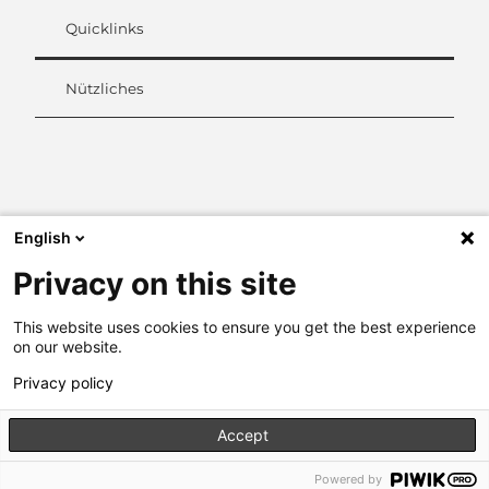
Quicklinks
Nützliches
L
i
n
k
English
e
d
Privacy on this site
I
n
This website uses cookies to ensure you get the best experience
on our website.
Privacy policy
Accept
Powered by