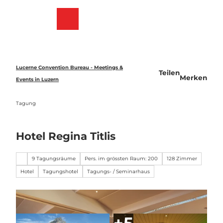
Z
u
Merkzettel
Suche
Menü
m
I
n
h
a
Lucerne Convention Bureau - Meetings &
Teilen
l
Merken
Events in Luzern
t
Tagung
Hotel Regina Titlis
9 Tagungsräume
Pers. im grössten Raum: 200
128 Zimmer
Hotel
Tagungshotel
Tagungs- / Seminarhaus