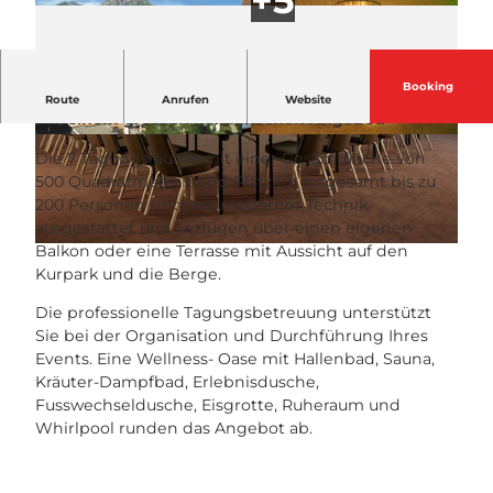
Booking
Modernes, komfortables, zentral gelegenes Hotel
Route
Anrufen
Website
mit einem grossen kulinarischen Angebot.
© H+ Hotel & SPA Engelberg |
CC-BY-NC-ND
© swisshotel
Die 7 Tagungsräume mit einer Gesamtfläche von
500 Quadratmetern und Platz für insgesamt bis zu
200 Personen sind mit moderner Technik
ausgestattet und verfügen über einen eigenen
Balkon oder eine Terrasse mit Aussicht auf den
© swisshotel
Kurpark und die Berge.
Die professionelle Tagungsbetreuung unterstützt
Sie bei der Organisation und Durchführung Ihres
Events. Eine Wellness- Oase mit Hallenbad, Sauna,
Kräuter-Dampfbad, Erlebnisdusche,
Fusswechseldusche, Eisgrotte, Ruheraum und
Whirlpool runden das Angebot ab.