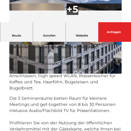
Anfragen
Das Holiday Inn Express® Luzern – Kriens liegt vor
Route
Anrufen
Website
den Toren der Luzerner Innenstadt und ist
gemütlich mit Bus und Bahn erreichbar.
© Holiday Inn Express Luzern - Kriens |
© Holiday Inn Express Luzern - Kriens |
CC-BY-NC-ND
CC-BY-NC-ND
Das Hotel, gebaut als «Minergiehaus» mit
ökologischem Wasserkühlungssystem, bietet 160
Zimmer mit moderner Ausstattung sowie USB
Anschlüssen, high speed WLAN, Wasserkocher für
© Holiday Inn Express Luzern - Kriens |
CC-BY-NC-ND
Kaffee und Tee, Haarföhn, Bügeleisen und
Bügelbrett.
Die 3 Seminarräume bieten Raum für kleinere
Meetings und get-together von 8 bis 30 Personen
inklusive Audio/Flachbild TV für Präsentationen.
Profitieren Sie von der Nutzung der öffentlichen
Verkehrsmittel mit der Gästekarte, welche Ihnen bei