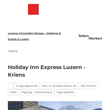
Z
u
Merkzettel
Suche
Menü
m
I
n
h
a
Lucerne Convention Bureau - Meetings &
Teilen
l
Merken
Events in Luzern
t
Tagung
Holiday Inn Express Luzern -
Kriens
4 Tagungsräume
Pers. im grössten Raum: 30
160 Zimmer
Hotel
Tagungs- / Seminarhaus
Tagungshotel