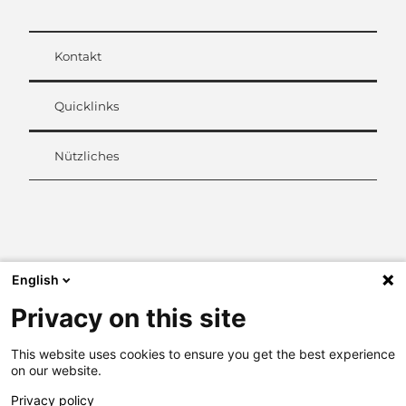
Kontakt
Quicklinks
Nützliches
L
i
n
k
English
e
d
Privacy on this site
I
n
This website uses cookies to ensure you get the best experience
on our website.
Privacy policy