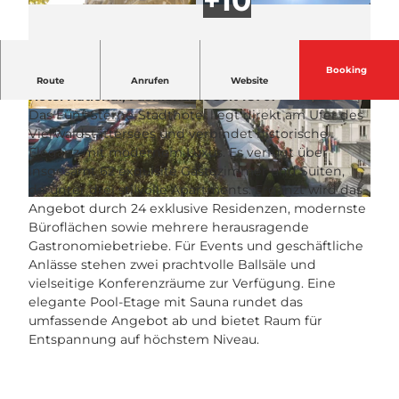
Booking
Historisch- und überraschend anders. das Grand
Route
Anrufen
Website
Hotel National, Fashionable seit 1870.
Das Fünf-Sterne-Stadthotel liegt direkt am Ufer des
B
© swisshotel
Vierwaldstättersees und verbindet historische
e
Eleganz mit modernem Luxus. Es verfügt über
a
insgesamt 62 exquisite Gästezimmer und Suiten,
u
darunter drei stilvolle Apartments. Ergänzt wird das
t
© swisshotel
Angebot durch 24 exklusive Residenzen, modernste
i
Büroflächen sowie mehrere herausragende
f
Gastronomiebetriebe. Für Events und geschäftliche
u
Anlässe stehen zwei prachtvolle Ballsäle und
l
vielseitige Konferenzräume zur Verfügung. Eine
T
elegante Pool-Etage mit Sauna rundet das
e
umfassende Angebot ab und bietet Raum für
r
Entspannung auf höchstem Niveau.
r
a
c
e