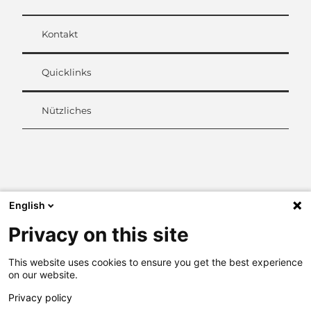
Kontakt
Quicklinks
Nützliches
L
i
n
k
English
e
d
Privacy on this site
I
n
This website uses cookies to ensure you get the best experience
on our website.
Privacy policy