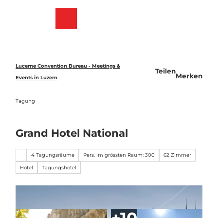
Z
u
Merkzettel
Suche
Menü
m
I
n
h
a
Lucerne Convention Bureau - Meetings &
Teilen
l
Merken
Events in Luzern
t
Tagung
Grand Hotel National
4 Tagungsräume
Pers. im grössten Raum: 300
62 Zimmer
Hotel
Tagungshotel