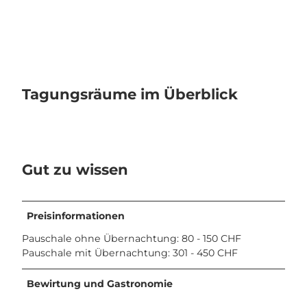
i
n
L
u
c
e
Tagungsräume im Überblick
r
n
e
(
1
Gut zu wissen
)
.
j
p
Preisinformationen
g
Pauschale ohne Übernachtung: 80 - 150 CHF
Pauschale mit Übernachtung: 301 - 450 CHF
Bewirtung und Gastronomie