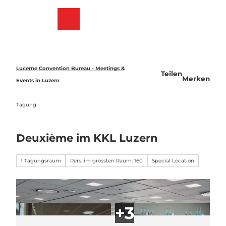
Z
u
Merkzettel
Suche
Menü
m
I
n
h
a
Lucerne Convention Bureau - Meetings &
Teilen
l
Merken
Events in Luzern
t
Tagung
Deuxième im KKL Luzern
1 Tagungsraum
Pers. im grössten Raum: 160
Special Location