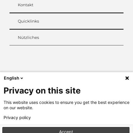
Kontakt
Quicklinks
Nützliches
L
i
n
k
English
e
d
Privacy on this site
I
n
This website uses cookies to ensure you get the best experience
on our website.
Privacy policy
Accept