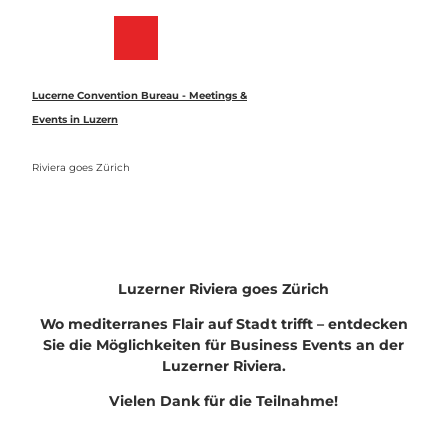
Z
u
Merkzettel
Suche
Menü
m
I
n
Lucerne Convention Bureau - Meetings &
h
Events in Luzern
a
l
Riviera goes Zürich
t
Luzerner Riviera goes Zürich
Wo mediterranes Flair auf Stadt trifft – entdecken
Sie die Möglichkeiten für Business Events an der
Luzerner Riviera.
Vielen Dank für die Teilnahme!