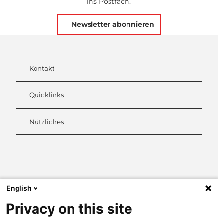
ins Postfach.
Newsletter abonnieren
Kontakt
Quicklinks
Nützliches
L
i
n
k
English
e
d
Privacy on this site
I