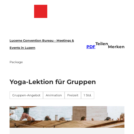
Z
u
Merkzettel
Suche
Menü
m
I
n
h
a
Lucerne Convention Bureau - Meetings &
Teilen
l
PDF
Merken
Events in Luzern
t
Package
Yoga-Lektion für Gruppen
Gruppen-Angebot
Animation
Freizeit
1 Std.