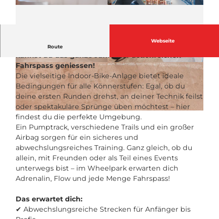
Webseite
Ob Regen oder Sonnenschein – im Wheelpark
Route
kannst du das ganze Jahr über actionreichen
Fahrspass geniessen!
© Wheelpark AG
© Wheelpark AG
Die vielseitige Indoor-Bike-Anlage bietet ideale
Bedingungen für alle Könnerstufen: Egal, ob du
deine ersten Runden drehst, an deiner Technik feilst
oder spektakuläre Sprünge üben möchtest – hier
© Wheelpark AG
findest du die perfekte Umgebung.
Ein Pumptrack, verschiedene Trails und ein großer
Airbag sorgen für ein sicheres und
abwechslungsreiches Training. Ganz gleich, ob du
allein, mit Freunden oder als Teil eines Events
unterwegs bist – im Wheelpark erwarten dich
Adrenalin, Flow und jede Menge Fahrspass!
Das erwartet dich:
✔ Abwechslungsreiche Strecken für Anfänger bis