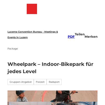
Z
u
Merkzettel
Suche
Menü
m
I
n
h
a
Lucerne Convention Bureau - Meetings &
Teilen
l
PDF
Merken
Events in Luzern
t
Package
Wheelpark – Indoor-Bikepark für
jedes Level
Gruppen-Angebot
Freizeit
Radsport