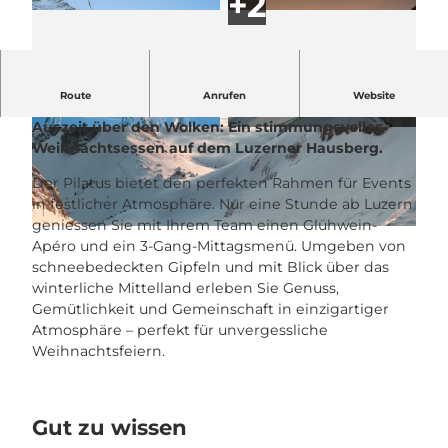
Route
Anrufen
Website
Überraschen Sie Ihr Team mit einer besonderen
Auszeit über den Wolken: Ein stimmungsvolles
© PILATUS-BAHNEN AG, Markus Mafredi |
© PILATUS-BAHNEN AG |
CC-BY-NC-ND
CC-BY-NC-ND
Weihnachtsessen auf dem Luzerner Hausberg.
Der Pilatus bietet den perfekten Rahmen für Events
in festlicher Atmosphäre. Nur eine Stunde ab Luzern
geniessen Sie mit Ihrem Team einen Glühwein-
© PILATUS-BAHNEN AG |
CC-BY-NC-ND
Apéro und ein 3-Gang-Mittagsmenü. Umgeben von
schneebedeckten Gipfeln und mit Blick über das
winterliche Mittelland erleben Sie Genuss,
Gemütlichkeit und Gemeinschaft in einzigartiger
Atmosphäre – perfekt für unvergessliche
Weihnachtsfeiern.
Gut zu wissen