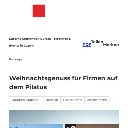
Z
u
Merkzettel
Suche
Menü
m
I
n
h
a
Lucerne Convention Bureau - Meetings &
Teilen
l
PDF
Merken
Events in Luzern
t
Package
Weihnachtsgenuss für Firmen auf
dem Pilatus
Gruppen-Angebot
Exkursion
Gastronomie
Arbeitstreffen