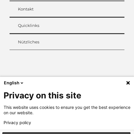
Kontakt
Quicklinks
Nützliches
L
i
n
k
English
e
d
Privacy on this site
I
n
This website uses cookies to ensure you get the best experience
on our website.
Privacy policy