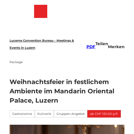
Z
u
Merkzettel
Suche
Menü
m
I
n
h
a
Lucerne Convention Bureau - Meetings &
Teilen
l
PDF
Merken
Events in Luzern
t
Package
Weihnachtsfeier in festlichem
Ambiente im Mandarin Oriental
Palace, Luzern
Gastronomie
Kulinarik
Gruppen-Angebot
ab CHF 130.00 p.P.