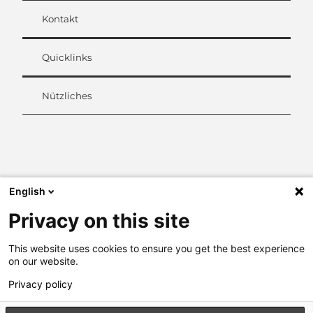
Kontakt
Quicklinks
Nützliches
L
i
n
k
English
e
d
Privacy on this site
I
n
This website uses cookies to ensure you get the best experience
on our website.
Privacy policy