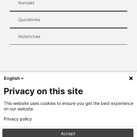
Kontakt
Quicklinks
Nützliches
L
i
n
k
English
e
d
Privacy on this site
I
n
This website uses cookies to ensure you get the best experience
on our website.
Privacy policy
Accept