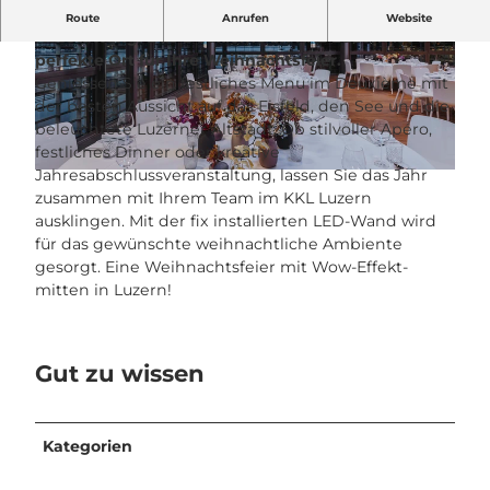
Lichterglanz, Panoramablick und modernste
Route
Anrufen
Website
Ausstattung: Das Deuxième im KKL Luzern ist der
perfekte Ort für Ihre Weihnachtsfeier.
Geniessen Sie ein festliches Menu im Deuxième mit
der besten Aussicht auf das Eisfeld, den See und die
beleuchtete Luzerner Altstadt. Ob stilvoller Apéro,
festliches Dinner oder kreative
Jahresabschlussveranstaltung, lassen Sie das Jahr
© Janmaat, KKL Luzern |
CC-BY-NC-ND
zusammen mit Ihrem Team im KKL Luzern
ausklingen. Mit der fix installierten LED-Wand wird
für das gewünschte weihnachtliche Ambiente
gesorgt. Eine Weihnachtsfeier mit Wow-Effekt-
mitten in Luzern!
Gut zu wissen
Kategorien