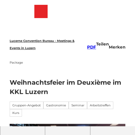
Z
u
Merkzettel
Suche
Menü
m
I
n
h
a
Lucerne Convention Bureau - Meetings &
Teilen
l
PDF
Merken
Events in Luzern
t
Package
Weihnachtsfeier im Deuxième im
KKL Luzern
Gruppen-Angebot
Gastronomie
Seminar
Arbeitstreffen
Kurs