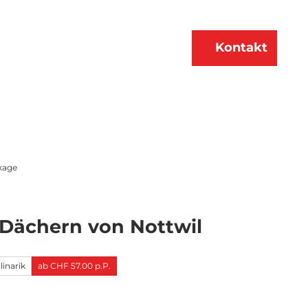
n
Über uns
DE
Kontakt
Merkzettel
Suche
kage
Dächern von Nottwil
linarik
ab CHF 57.00 p.P.