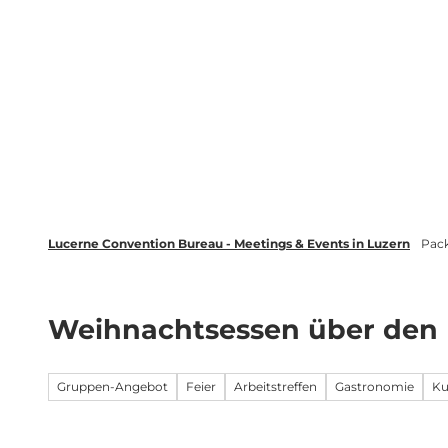
Z
wsletter
Luzern Tourismus
LinkedIn
u
m
Entdecken
Veranstaltung plane
I
n
h
a
l
t
Lucerne Convention Bureau - Meetings & Events in Luzern
Pac
Weihnachtsessen über den 
Gruppen-Angebot
Feier
Arbeitstreffen
Gastronomie
Ku