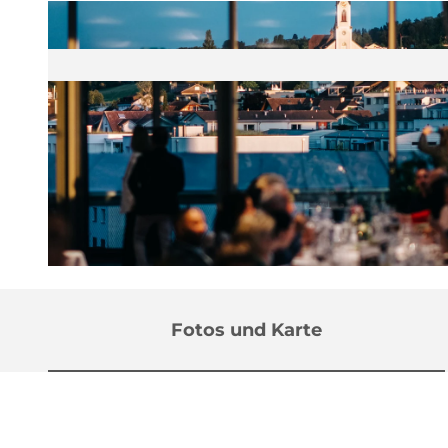
© Luzern Tourismus, Matthias Nutt |
CC-BY-NC-ND
Fotos und Karte