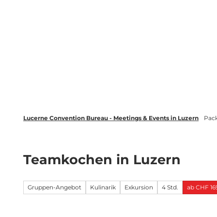
Z
wsletter
Luzern Tourismus
LinkedIn
u
m
Entdecken
Veranstaltung plane
I
n
h
a
l
t
Lucerne Convention Bureau - Meetings & Events in Luzern
Pac
Teamkochen in Luzern
Gruppen-Angebot
Kulinarik
Exkursion
4 Std.
ab CHF 169