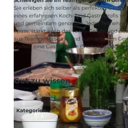
Schwingen Sie im Team gemeinsam den Ko
Sie erleben sich selber als perfekten Gastg
eines erfahrenen Koch- und Gastroprofis w
und gemeinsam genossen. Jeder Teilnehmer 
Spass, stärkt auch das Team-Gefühl und d
© Executive Events GmbH |
CC-BY-NC-ND
aus Teamgeist, Spass und kulinarischen Gen
Vorfeld eine Gastro Team Challenge oder e
Gut zu wissen
Kategorien