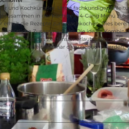
chlöffel
eber und Kochkünstler. Unter fachkundiger Anleit
ird zusammen in der Küche ein 4-Gang Menü zube
erhält die Rezepte zum Nachkochen. Dies berei
as gemütliche Zusammensein. Die ideale Kombina
© Executive Events GmbH |
CC-BY-NC-ND
uss. Wenn es das Zeitfenster erlaubt, können im
in Schweizer Weinseminar dazu gebucht werden.