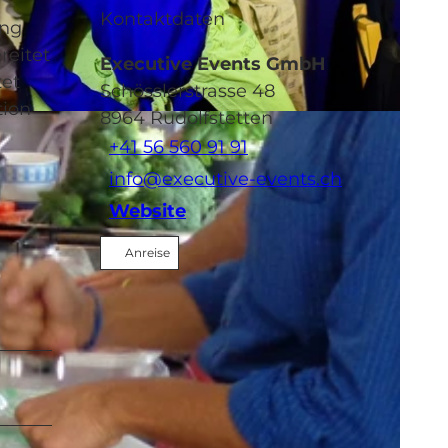
Kontaktdaten
ung
reitet
Executive Events GmbH
tet
Schösslerstrasse 48
tion
8964
Rudolfstetten
+41 56 560 91 91
info@executive-events.ch
Website
Anreise