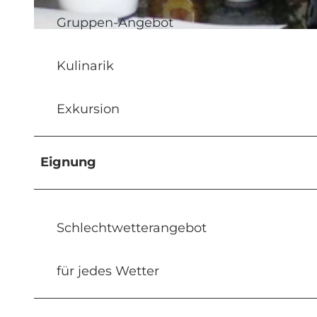
Gruppen-Angebot
© Executive Events GmbH |
CC-BY-NC-ND
Kulinarik
Exkursion
Eignung
Schlechtwetterangebot
für jedes Wetter