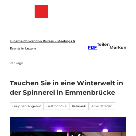
Z
u
Merkzettel
Suche
Menü
m
I
n
h
a
Lucerne Convention Bureau - Meetings &
Teilen
l
PDF
Merken
Events in Luzern
t
Package
Tauchen Sie in eine Winterwelt in
der Spinnerei in Emmenbrücke
Gruppen-Angebot
Gastronomie
Kulinarik
Arbeitstreffen