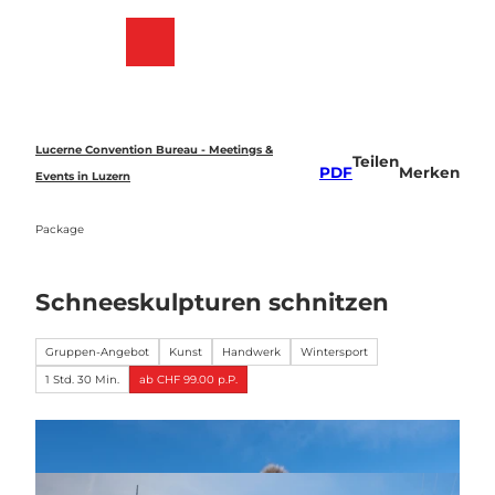
Z
u
Merkzettel
Suche
Menü
m
I
n
h
a
Lucerne Convention Bureau - Meetings &
Teilen
l
PDF
Merken
Events in Luzern
t
Package
Schneeskulpturen schnitzen
Gruppen-Angebot
Kunst
Handwerk
Wintersport
1 Std. 30 Min.
ab CHF 99.00 p.P.