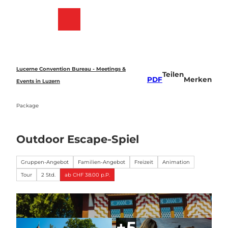
Z
u
Merkzettel
Suche
Menü
m
I
n
h
a
Lucerne Convention Bureau - Meetings &
Teilen
l
PDF
Merken
Events in Luzern
t
Package
Outdoor Escape-Spiel
Gruppen-Angebot
Familien-Angebot
Freizeit
Animation
Tour
2 Std.
ab CHF 38.00 p.P.