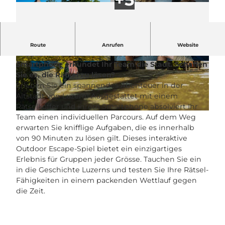
Erleben Sie ein spannendes Outdoor Escape-Spiel
Route
Anrufen
Website
in Luzerns Altstadt! Mit Rätselkoffer und
Smartphone erkundet Ihr Team die Stadt. Schaffen
© SwissLocalTravel GmbH |
CC-BY-NC-ND
© SwissLocalTravel GmbH |
CC-BY-NC-ND
Sie es, die Rätsel zu lösen?
Erleben Sie ein spannendes Abenteuer in der
Altstadt von Luzern! Ausgestattet mit einem
Rätselkoffer und Ihrem Smartphone absolviert Ihr
© SwissLocalTravel GmbH |
CC-BY-NC-ND
Team einen individuellen Parcours. Auf dem Weg
erwarten Sie knifflige Aufgaben, die es innerhalb
von 90 Minuten zu lösen gilt. Dieses interaktive
Outdoor Escape-Spiel bietet ein einzigartiges
Erlebnis für Gruppen jeder Grösse. Tauchen Sie ein
in die Geschichte Luzerns und testen Sie Ihre Rätsel-
Fähigkeiten in einem packenden Wettlauf gegen
die Zeit.