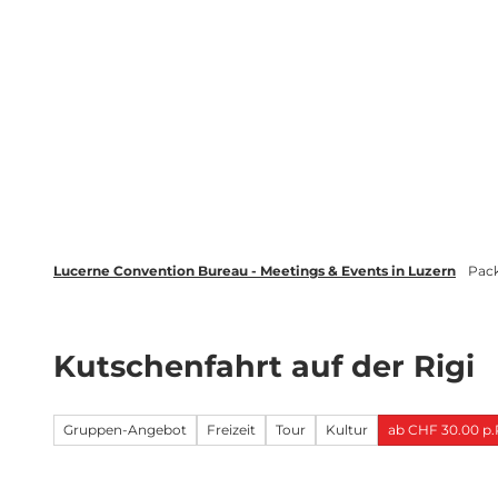
Z
wsletter
Luzern Tourismus
LinkedIn
u
m
Entdecken
Veranstaltung plane
I
n
h
a
l
t
Lucerne Convention Bureau - Meetings & Events in Luzern
Pac
Kutschenfahrt auf der Rigi
Gruppen-Angebot
Freizeit
Tour
Kultur
ab CHF 30.00 p.