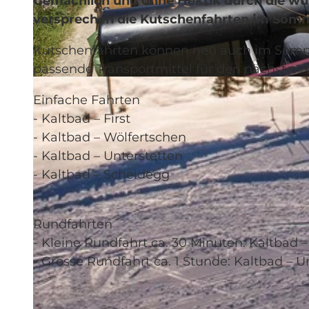
Gemächlich und ohne Hektik durch die wun
versprechen die Kutschenfahrten im Somme
Kutschenfahrten können neu auch im Sommer
passende Transportmittel für den nächsten 
© Rigi Bahnen |
CC-BY-NC-ND
Einfache Fahrten
- Kaltbad – First
- Kaltbad – Wölfertschen
- Kaltbad – Unterstetten
- Kaltbad – Scheidegg
Rundfahrten
- Kleine Rundfahrt ca. 30 Minuten: Kaltbad – 
- Grosse Rundfahrt ca. 1 Stunde: Kaltbad – U