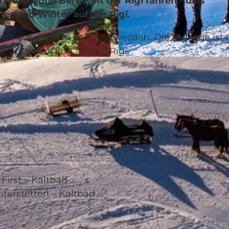
derschöne Bergwelt der Rigi fahren - dies
r und Winter auf der Rigi.
 auf der Rigi gebucht werden. Die Kutsche ist 
Gruppenausflug auf die Rigi.
© Rigi Bahnen |
CC-BY-NC-ND
First – Kaltbad
nterstetten – Kaltbad