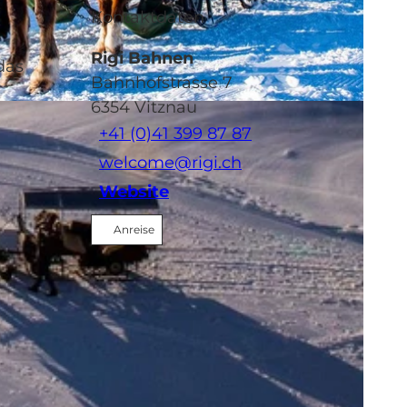
Kontaktdaten
Rigi Bahnen
das
Bahnhofstrasse 7
6354
Vitznau
+41 (0)41 399 87 87
welcome@rigi.ch
Website
Anreise