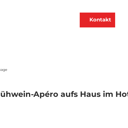
n
Über uns
DE
Kontakt
Merkzettel
Suche
kage
lühwein-Apéro aufs Haus im Ho