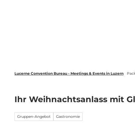
Z
wsletter
Luzern Tourismus
LinkedIn
u
m
Entdecken
Veranstaltung plane
I
n
h
a
l
t
Lucerne Convention Bureau - Meetings & Events in Luzern
Pac
Ihr Weihnachtsanlass mit G
Gruppen-Angebot
Gastronomie