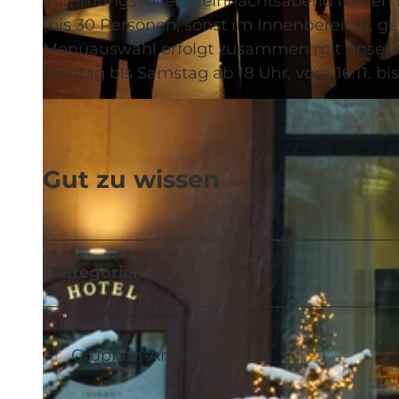
Stimmungsvoller Weihnachtsabend mitten in 
(bis 30 Personen, sonst im Innenbereich), g
Menüauswahl erfolgt zusammen mit unserer
Montag bis Samstag ab 18 Uhr, vom 16.11. bis
© Hotel Waldstätterhof |
CC-BY-NC-ND
Gut zu wissen
Kategorien
Gruppen-Angebot