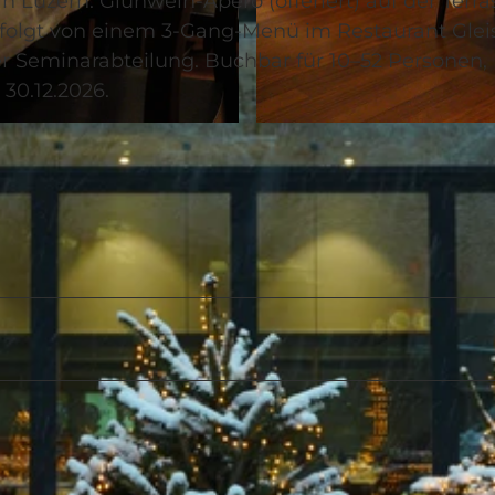
Luzern: Glühwein-Apéro (offeriert) auf der Terra
efolgt von einem 3-Gang-Menü im Restaurant Gleis
 Seminarabteilung. Buchbar für 10–52 Personen,
 30.12.2026.
© Hotel Waldstätterhof |
CC-BY-NC-ND