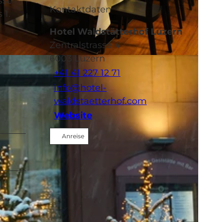
sse
Kontaktdaten
 1.
Hotel Waldstätterhof Luzern
Zentralstrasse 4
6003
Luzern
+41 41 227 12 71
info@hotel-
waldstaetterhof.com
Website
Anreise