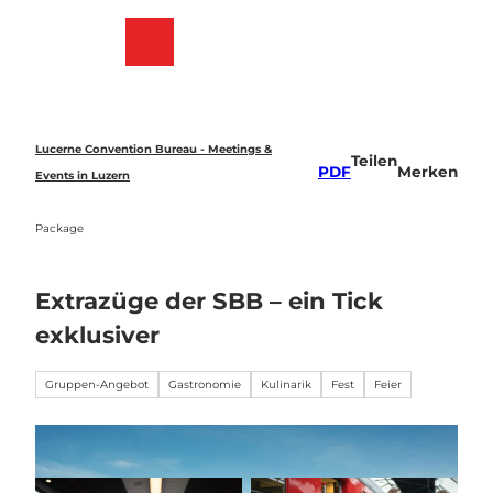
Z
u
Merkzettel
Suche
Menü
m
I
n
h
a
Lucerne Convention Bureau - Meetings &
Teilen
l
PDF
Merken
Events in Luzern
t
Package
Extrazüge der SBB – ein Tick
exklusiver
Gruppen-Angebot
Gastronomie
Kulinarik
Fest
Feier