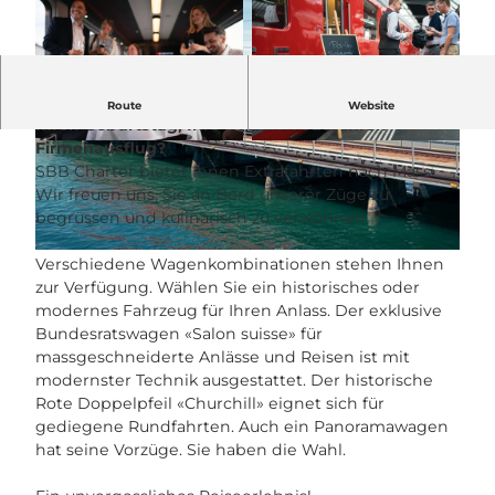
Suchen Sie eine aussergewöhnliche Location für
Route
Website
Ihren Geburtstag, Ihre Hochzeit oder Ihren
Firmenausflug?
© SBB Charter |
CC-BY-NC-ND
© SBB Charter |
CC-BY-NC-ND
SBB Charter bietet Ihnen Extrafahrten nach Mass.
Wir freuen uns, Sie an Bord unserer Züge zu
begrüssen und kulinarisch zu verwöhnen
© SBB Railaway |
CC-BY-NC-ND
Verschiedene Wagenkombinationen stehen Ihnen
zur Verfügung. Wählen Sie ein historisches oder
modernes Fahrzeug für Ihren Anlass. Der exklusive
Bundesratswagen «Salon suisse» für
massgeschneiderte Anlässe und Reisen ist mit
modernster Technik ausgestattet. Der historische
Rote Doppelpfeil «Churchill» eignet sich für
gediegene Rundfahrten. Auch ein Panoramawagen
hat seine Vorzüge. Sie haben die Wahl.