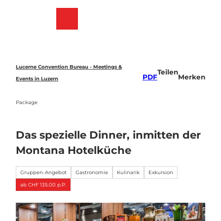
Z
u
Merkzettel
Suche
Menü
m
I
n
h
a
Lucerne Convention Bureau - Meetings &
Teilen
l
PDF
Merken
Events in Luzern
t
Package
Das spezielle Dinner, inmitten der
Montana Hotelküche
Gruppen-Angebot
Gastronomie
Kulinarik
Exkursion
ab CHF 135.00 p.P.