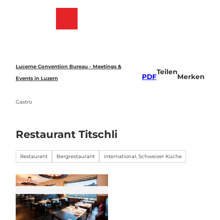
Z
u
Merkzettel
Suche
Menü
m
I
n
h
a
Lucerne Convention Bureau - Meetings &
Teilen
l
PDF
Merken
Events in Luzern
t
Gastro
Restaurant Titschli
Restaurant
Bergrestaurant
international, Schweizer Küche