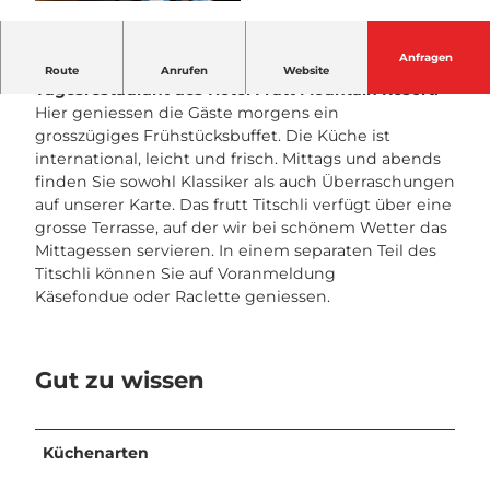
©
CC-BY-NC-ND
Anfragen
Das gemütliche frutt Titschli ist das
Route
Anrufen
Website
Tagesrestaurant des Hotel Frutt Mountain Resort.
Hier geniessen die Gäste morgens ein
grosszügiges Frühstücksbuffet. Die Küche ist
international, leicht und frisch. Mittags und abends
finden Sie sowohl Klassiker als auch Überraschungen
auf unserer Karte. Das frutt Titschli verfügt über eine
grosse Terrasse, auf der wir bei schönem Wetter das
Mittagessen servieren. In einem separaten Teil des
Titschli können Sie auf Voranmeldung
Käsefondue oder Raclette geniessen.
Gut zu wissen
Küchenarten