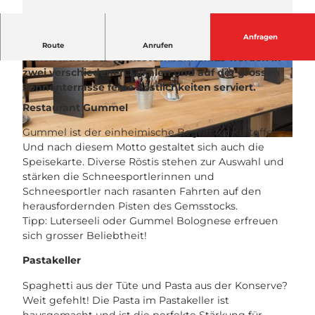
Anfragen
Das Restaurant Gurschen liegt direkt an der
Route
Anrufen
Mittelstation der Gemsstockbahnen.
Es werden in
zwei verschiedenen Lokalen und auf der grossen
© Skiarena Andermatt Sedrun |
© Skiarena Andermatt Sedrun |
CC-BY-NC-ND
CC-BY-NC-ND
Sonnenterrasse feine Köstlichkeiten serviert.
Restaurant Gummel
Gummel ist der einheimische Begriff für Kartoffel.
© Skiarena Andermatt Sedrun |
CC-BY-NC-ND
Und nach diesem Motto gestaltet sich auch die
Speisekarte. Diverse Röstis stehen zur Auswahl und
stärken die Schneesportlerinnen und
Schneesportler nach rasanten Fahrten auf den
herausfordernden Pisten des Gemsstocks.
Tipp: Luterseeli oder Gummel Bolognese erfreuen
sich grosser Beliebtheit!
Pastakeller
Spaghetti aus der Tüte und Pasta aus der Konserve?
Weit gefehlt! Die Pasta im Pastakeller ist
hausgemacht und ist die perfekte Stärkung für