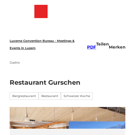
Z
u
Merkzettel
Suche
Menü
m
I
n
h
a
Lucerne Convention Bureau - Meetings &
Teilen
l
PDF
Merken
Events in Luzern
t
Gastro
Restaurant Gurschen
Bergrestaurant
Restaurant
Schweizer Küche