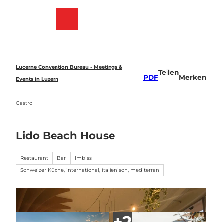
Z
u
Merkzettel
Suche
Menü
m
I
n
h
a
Lucerne Convention Bureau - Meetings &
Teilen
l
PDF
Merken
Events in Luzern
t
Gastro
Lido Beach House
Restaurant
Bar
Imbiss
Schweizer Küche, international, italienisch, mediterran