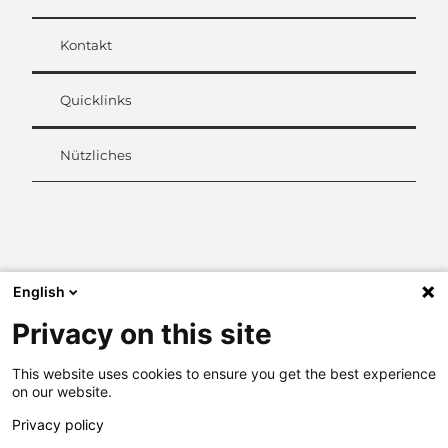
Kontakt
Quicklinks
Nützliches
L
i
n
k
English
e
d
Privacy on this site
I
n
This website uses cookies to ensure you get the best experience
on our website.
Privacy policy