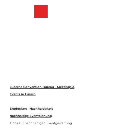
Z
u
Merkzettel
Suche
Menü
m
I
n
h
a
l
t
Lucerne Convention Bureau - Meetings &
Events in Luzern
Entdecken
Nachhaltigkeit
Nachhaltige Eventplanung
Tipps zur nachhaltigen Eventgestaltung