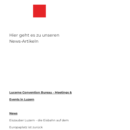
Z
u
Merkzettel
Suche
Menü
m
I
n
h
Hier geht es zu unseren
a
News-Artikeln
l
t
Lucerne Convention Bureau - Meetings &
Events in Luzern
News
Eiszauber Luzern - die Eisbahn auf dem
Europaplatz ist zurück