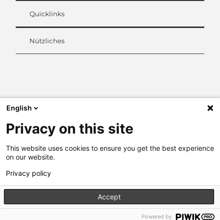
Quicklinks
Nützliches
L
i
n
k
English
e
d
Privacy on this site
I
n
This website uses cookies to ensure you get the best experience
on our website.
Privacy policy
Accept
Powered by